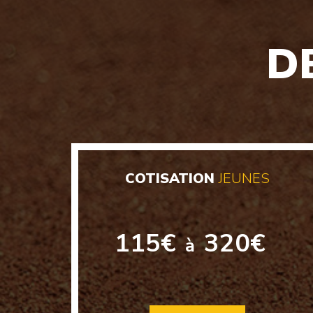
D
COTISATION
JEUNES
115€
320€
à