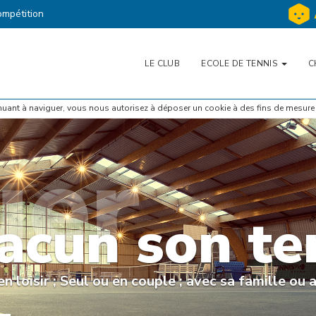
mpétition
LE CLUB
ECOLE DE TENNIS
C
tinuant à naviguer, vous nous autorisez à déposer un cookie à des fins de mesure
uer
acun son te
n loisir ; Seul ou en couple ; avec sa famille ou 