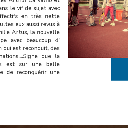
tes Arthur Carvalho et
ns le vif de sujet avec
ffectifs en très nette
ultes eux aussi revus à
ilie Artus, la nouvelle
upe avec beaucoup d'
n qui est reconduit, des
ations....Signe que la
is est sur une belle
re de reconquérir une