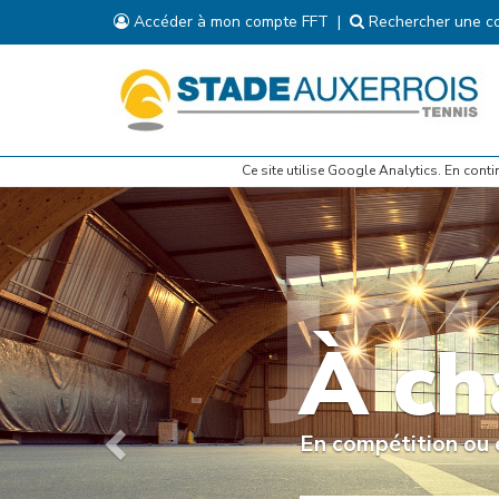
Accéder à mon compte FFT
|
Rechercher une co
Ce site utilise Google Analytics. En con
Préc.
jo
À ch
En compétition ou e