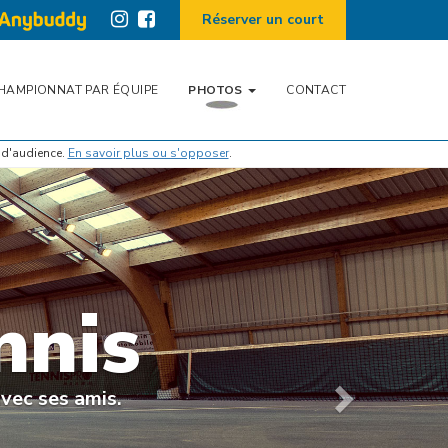
Réserver un court
HAMPIONNAT PAR ÉQUIPE
PHOTOS
CONTACT
 d'audience.
En savoir plus ou s'opposer
.
Suiv.
nnis
avec ses amis.