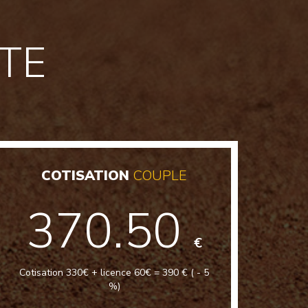
TE
COTISATION
COUPLE
370.50
€
Cotisation 330€ + licence 60€ = 390 € ( - 5
%)